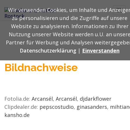
Wir verwenden Cookies, um Inhalte und Anzeige
Toggl
zu personalisieren und die Zugriffe auf unsere
navig
Website zu analysieren. Informationen zu Ihrer
Nutzung unserer Website werden u.U. an unser
Partner für Werbung und Analysen weitergegebe
Datenschutzerklärung
|
Einverstanden
Bildnachweise
Fotolia.de:
Arcansél
,
Arcansél
,
djdarkflower
Clipdealer.de:
pepscostudio
,
ginasanders
,
mihtia
kansho.de